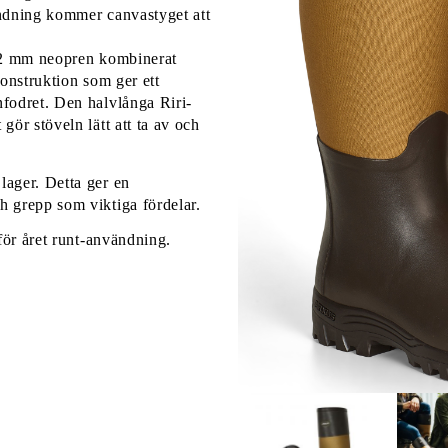
ändning kommer canvastyget att
v 2 mm neopren kombinerat
konstruktion som ger ett
nfodret. Den halvlånga Riri-
gör stöveln lätt att ta av och
lager. Detta ger en
h grepp som viktiga fördelar.
 för året runt-användning.