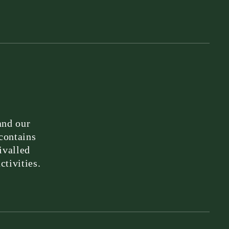
and our
contains
ivalled
tivities.