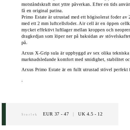
motståndskraft mot yttre påverkan. Efter en tids anv
få en original patina.
Primo Estate är utrustad med ett högisolerat foder a
med ett 2 mm luftcellsfoder. Air cell är en öppen cell
mycket effektivt luftlager mellan kroppen och neopre
dragkedjan som löper ner på baksidan av stövelskaftet 
på.
Arxus X-Grip sula är uppbyggd av sex olika tekniska 
marknadsledande komfort med smidighet, stabilitet oc
Arxus Primo Estate är en fullt utrustad stövel perfekt
.
EUR 37 - 47
|
UK 4.5 - 12
Storlek